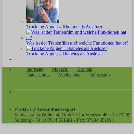
Trockene Augen – Rheuma als Auslöser
Was ist der Tränenfilm und welche Funktionen hat er?
Trockene Augen – Diabetes als Auslöser
Startseite
Magazin
Kontakt
Datenschutz
Mediadaten
Impressum
© 2022 LZ Gesundheitsreport
Verlagskontor Bollmann GmbH • Im Vogesenblick 7 • 79295
Sulzburg • Tel.: 07634 551691 • Fax: 07634 551694