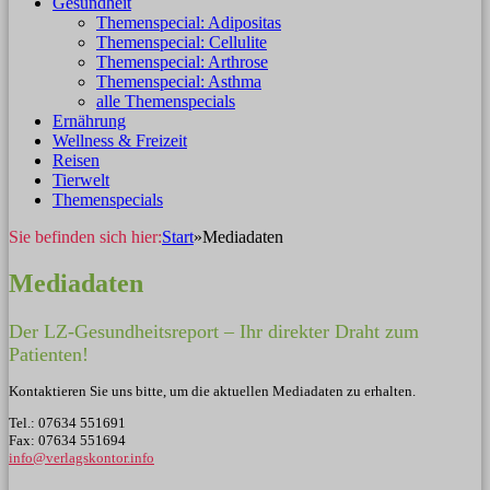
Gesundheit
Themenspecial: Adipositas
Themenspecial: Cellulite
Themenspecial: Arthrose
Themenspecial: Asthma
alle Themenspecials
Ernährung
Wellness & Freizeit
Reisen
Tierwelt
Themenspecials
Sie befinden sich hier:
Start
»
Mediadaten
Mediadaten
Der LZ-Gesundheitsreport – Ihr direkter Draht zum
Patienten!
Kontaktieren Sie uns bitte, um die aktuellen Mediadaten zu erhalten.
Tel.: 07634 551691
Fax: 07634 551694
info@verlagskontor.info