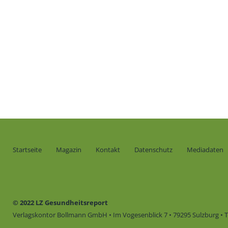
Startseite
Magazin
Kontakt
Datenschutz
Mediadaten
© 2022 LZ Gesundheitsreport
Verlagskontor Bollmann GmbH • Im Vogesenblick 7 • 79295 Sulzburg • Te