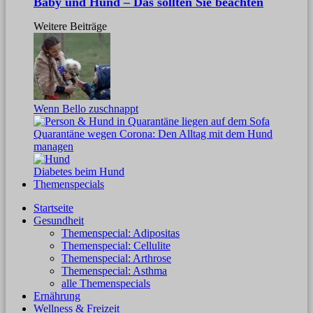
Baby und Hund – Das sollten Sie beachten
Weitere Beiträge
Wenn Bello zuschnappt
Quarantäne wegen Corona: Den Alltag mit dem Hund
managen
Diabetes beim Hund
Themenspecials
Startseite
Gesundheit
Themenspecial: Adipositas
Themenspecial: Cellulite
Themenspecial: Arthrose
Themenspecial: Asthma
alle Themenspecials
Ernährung
Wellness & Freizeit