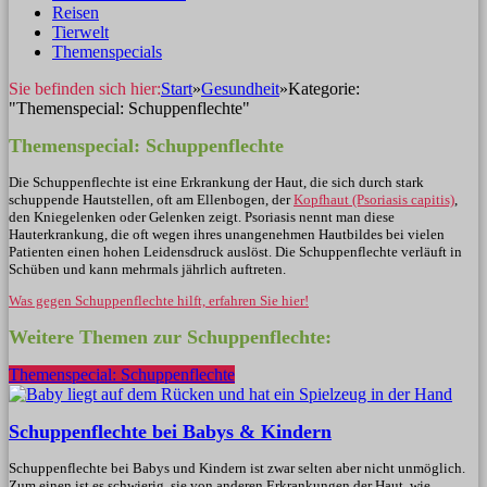
Reisen
Tierwelt
Themenspecials
Sie befinden sich hier:
Start
»
Gesundheit
»
Kategorie:
"Themenspecial: Schuppenflechte"
Themenspecial: Schuppenflechte
Die Schuppenflechte ist eine Erkrankung der Haut, die sich durch stark
schuppende Hautstellen, oft am Ellenbogen, der
Kopfhaut (Psoriasis capitis)
,
den Kniegelenken oder Gelenken zeigt. Psoriasis nennt man diese
Hauterkrankung, die oft wegen ihres unangenehmen Hautbildes bei vielen
Patienten einen hohen Leidensdruck auslöst. Die Schuppenflechte verläuft in
Schüben und kann mehrmals jährlich auftreten.
Was gegen Schuppenflechte hilft, erfahren Sie hier!
Weitere Themen zur Schuppenflechte:
Themenspecial: Schuppenflechte
Schuppenflechte bei Babys & Kindern
Schuppenflechte bei Babys und Kindern ist zwar selten aber nicht unmöglich.
Zum einen ist es schwierig, sie von anderen Erkrankungen der Haut, wie