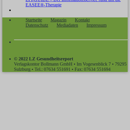
EASEE®-Therapie
Startseite
Magazin
Kontakt
Datenschutz
Mediadaten
Impressum
© 2022 LZ Gesundheitsreport
Verlagskontor Bollmann GmbH • Im Vogesenblick 7 • 79295
Sulzburg • Tel.: 07634 551691 • Fax: 07634 551694