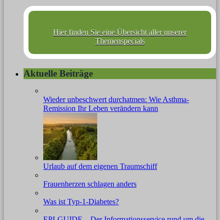
Hier finden Sie eine Übersicht aller unserer
Themenspecials
Aktuelle Beiträge
Wieder unbeschwert durchatmen: Wie Asthma-
Remission Ihr Leben verändern kann
Urlaub auf dem eigenen Traumschiff
Frauenherzen schlagen anders
Was ist Typ-1-Diabetes?
EPI-GUIDE – Der Informationsservice rund um die