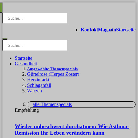
Kontakt
Magazin
Startseite
Startseite
Gesundheit
Ausgewählte Themenspecials
Gürtelrose (Herpes Zoster)
Herzinfarkt
Schlaganfall
Warzen
alle Themenspecials
Empfehlung
Wieder unbeschwert durchatmen: Wie Asthma-
Remission Ihr Leben verändern kann