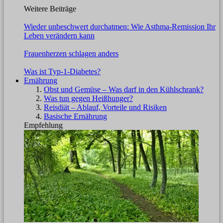
Weitere Beiträge
Wieder unbeschwert durchatmen: Wie Asthma-Remission Ihr
Leben verändern kann
Frauenherzen schlagen anders
Was ist Typ-1-Diabetes?
Ernährung
Obst und Gemüse – Was darf in den Kühlschrank?
Was tun gegen Heißhunger?
Reisdiät – Ablauf, Vorteile und Risiken
Basische Ernährung
Empfehlung