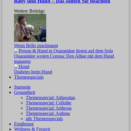
Baby und Hund – Das sollten Sie beachten
Weitere Beiträge
Wenn Bello zuschnappt
Quarantäne wegen Corona: Den Alltag mit dem Hund
managen
Diabetes beim Hund
Themenspecials
Startseite
Gesundheit
Themenspecial: Adipositas
Themenspecial: Cellulite
Themenspecial: Arthrose
Themenspecial: Asthma
alle Themenspecials
Ernährung
Wellness & Freizeit