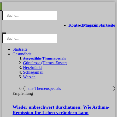
Kontakt
Magazin
Startseite
Startseite
Gesundheit
Ausgewählte Themenspecials
Gürtelrose (Herpes Zoster)
Herzinfarkt
Schlaganfall
Warzen
alle Themenspecials
Empfehlung
Wieder unbeschwert durchatmen: Wie Asthma-
Remission Ihr Leben verändern kann