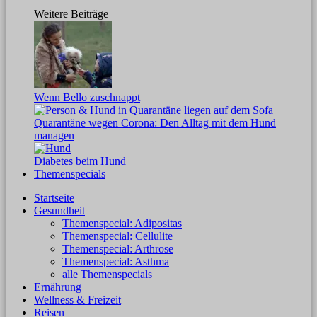
Weitere Beiträge
Wenn Bello zuschnappt
Quarantäne wegen Corona: Den Alltag mit dem Hund
managen
Diabetes beim Hund
Themenspecials
Startseite
Gesundheit
Themenspecial: Adipositas
Themenspecial: Cellulite
Themenspecial: Arthrose
Themenspecial: Asthma
alle Themenspecials
Ernährung
Wellness & Freizeit
Reisen