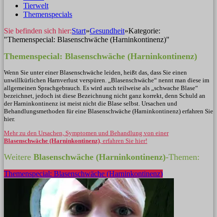
Tierwelt
Themenspecials
Sie befinden sich hier:
Start
»
Gesundheit
»
Kategorie:
"Themenspecial: Blasenschwäche (Harninkontinenz)"
Themenspecial: Blasenschwäche (Harninkontinenz)
Wenn Sie unter einer Blasenschwäche leiden, heißt das, dass Sie einen
unwillkürlichen
Harnverlust
verspüren. „Blasenschwäche“ nennt man diese im
allgemeinen Sprachgebrauch. Es wird auch teilweise als „schwache Blase“
bezeichnet, jedoch ist diese Bezeichnung nicht ganz korrekt, denn Schuld an
der
Harninkontinenz
ist meist nicht die Blase selbst. Ursachen und
Behandlungsmethoden für eine Blasenschwäche (
Harninkontinenz
) erfahren Sie
hier.
Mehr zu den Ursachen, Symptomen und Behandlung von einer
Blasenschwäche (Harninkontinenz)
, erfahren Sie hier!
Weitere
Blasenschwäche (Harninkontinenz)
-Themen:
Themenspecial: Blasenschwäche (Harninkontinenz)