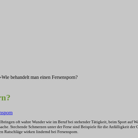
»
Wie behandelt man einen Fersensporn?
rn?
nsporn
ollbringen oft wahre Wunder wie im Beruf bei stehender Tätigkeit, beim Sport au
ache. Stechende Schmerzen unter der Ferse sind Beispiele für die Anfälligkeit der
den Ratschläge wirken lindernd bei Fersensporn.