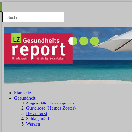
Startseite
Gesundheit
Ausgewählte Themenspecials
Gürtelrose (Herpes Zoster)
Herzinfarkt
Schlaganfall
Warzen