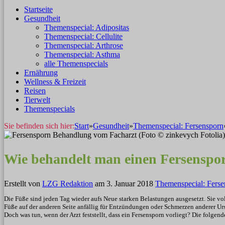
Startseite
Gesundheit
Themenspecial: Adipositas
Themenspecial: Cellulite
Themenspecial: Arthrose
Themenspecial: Asthma
alle Themenspecials
Ernährung
Wellness & Freizeit
Reisen
Tierwelt
Themenspecials
Sie befinden sich hier:
Start
»
Gesundheit
»
Themenspecial: Fersensporn
Wie behandelt man einen Fersenspo
Erstellt von
LZG Redaktion
am
3. Januar 2018
Themenspecial: Ferse
Die Füße sind jeden Tag wieder aufs Neue starken Belastungen ausgesetzt. Sie v
Füße auf der anderen Seite anfällig für Entzündungen oder Schmerzen anderer Urs
Doch was tun, wenn der Arzt feststellt, dass ein Fersensporn vorliegt? Die folgen