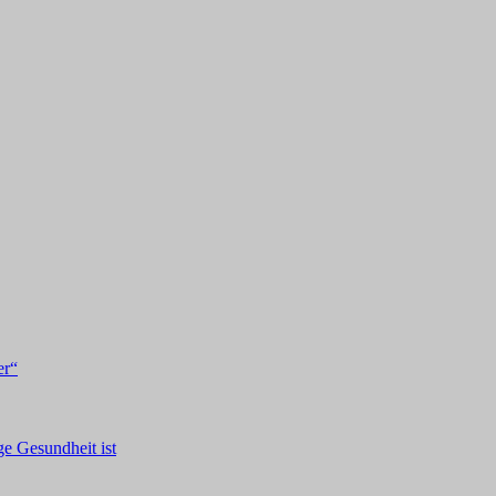
er“
ge Gesundheit ist