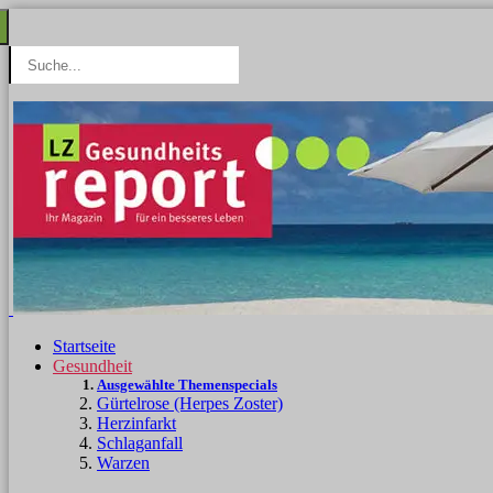
Startseite
Gesundheit
Ausgewählte Themenspecials
Gürtelrose (Herpes Zoster)
Herzinfarkt
Schlaganfall
Warzen