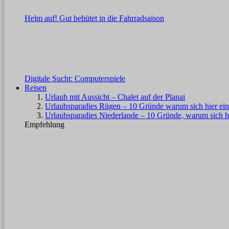
Helm auf! Gut behütet in die Fahrradsaison
Digitale Sucht: Computerspiele
Reisen
Urlaub mit Aussicht – Chalet auf der Planai
Urlaubsparadies Rügen – 10 Gründe warum sich hier ein
Urlaubsparadies Niederlande – 10 Gründe, warum sich hi
Empfehlung