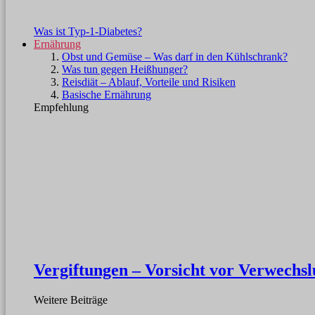
Was ist Typ-1-Diabetes?
Ernährung
Obst und Gemüse – Was darf in den Kühlschrank?
Was tun gegen Heißhunger?
Reisdiät – Ablauf, Vorteile und Risiken
Basische Ernährung
Empfehlung
Vergiftungen – Vorsicht vor Verwechs
Weitere Beiträge