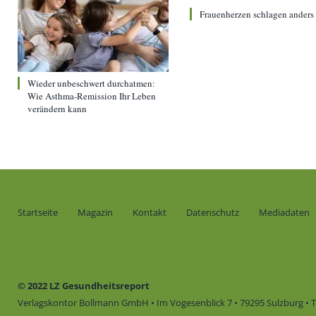
Frauenherzen schlagen anders
Wieder unbeschwert durchatmen:
Wie Asthma-Remission Ihr Leben
verändern kann
Startseite
Magazin
Kontakt
Datenschutz
Mediadaten
© 2022 LZ Gesundheitsreport
Verlagskontor Bollmann GmbH • Im Vogesenblick 7 • 79295 Sulzburg • Te