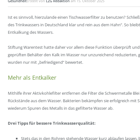
Gesundheit
Erstellt von
LZG Redaktion
am
15. Oktober 2025
Ist es sinnvoll, hierzulande einen Tischwasserfilter zu benutzen? Schli
des Trinkwassers in Deutschland klar und rein aus dem Hahn“. So bleibt
Entkalkung des Wassers.
Stiftung Warentest hatte daher vor allem diese Funktion überprüft und
geprüften Behälter den Kalk im Wasser nur unzureichend reduzierten, gab
wurden nur mit „befriedigend“ bewertet.
Mehr als Entkalker
Mithilfe ihrer Aktivkohlefilter entfernen die Filter die Schwermetalle Bl
Rückstände aus dem Wasser. Bakterien bekämpfen sie erfolgreich mit S
wiederum Spuren des Metalls in das gefilterte Wasser ab.
Drei Tipps für bessere Trinkwasserqualität:
Stets das in den Rohren stehende Wasser kurz ablaufen lassen, b