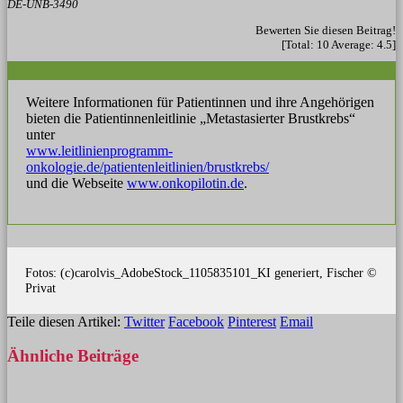
DE-UNB-3490
Bewerten Sie diesen Beitrag!
[Total:
10
Average:
4.5
]
Weitere Informationen für Patientinnen und ihre Angehörigen
bieten die Patientinnenleitlinie „Metastasierter Brustkrebs“
unter
www.leitlinienprogramm-
onkologie.de/patientenleitlinien/brustkrebs/
und die Webseite
www.onkopilotin.de
.
Fotos: (c)carolvis_AdobeStock_1105835101_KI generiert, Fischer ©
Privat
Teile diesen Artikel:
Twitter
Facebook
Pinterest
Email
Ähnliche
Beiträge