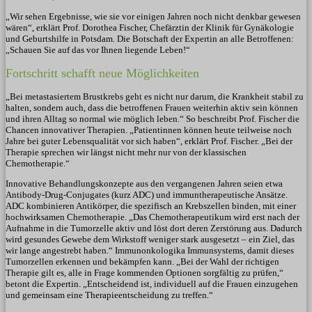
„Wir sehen Ergebnisse, wie sie vor einigen Jahren noch nicht denkbar gewesen
wären“, erklärt Prof. Dorothea Fischer, Chefärztin der Klinik für Gynäkologie
und Geburtshilfe in Potsdam. Die Botschaft der Expertin an alle Betroffenen:
„Schauen Sie auf das vor Ihnen liegende Leben!“
Fortschritt schafft neue Möglichkeiten
„Bei metastasiertem Brustkrebs geht es nicht nur darum, die Krankheit stabil zu
halten, sondern auch, dass die betroffenen Frauen weiterhin aktiv sein können
und ihren Alltag so normal wie möglich leben.“ So beschreibt Prof. Fischer die
Chancen innovativer Therapien. „Patientinnen können heute teilweise noch
Jahre bei guter Lebensqualität vor sich haben“, erklärt Prof. Fischer. „Bei der
Therapie sprechen wir längst nicht mehr nur von der klassischen
Chemotherapie.“
Innovative Behandlungskonzepte aus den vergangenen Jahren seien etwa
Antibody-Drug-Conjugates (kurz ADC) und immuntherapeutische Ansätze.
ADC kombinieren Antikörper, die spezifisch an Krebszellen binden, mit einer
hochwirksamen Chemotherapie. „Das Chemotherapeutikum wird erst nach der
Aufnahme in die Tumorzelle aktiv und löst dort deren Zerstörung aus. Dadurch
wird gesundes Gewebe dem Wirkstoff weniger stark ausgesetzt – ein Ziel, das
wir lange angestrebt haben.“ Immunonkologika Immunsystems, damit dieses
Tumorzellen erkennen und bekämpfen kann. „Bei der Wahl der richtigen
Therapie gilt es, alle in Frage kommenden Optionen sorgfältig zu prüfen,“
betont die Expertin. „Entscheidend ist, individuell auf die Frauen einzugehen
und gemeinsam eine Therapieentscheidung zu treffen.“