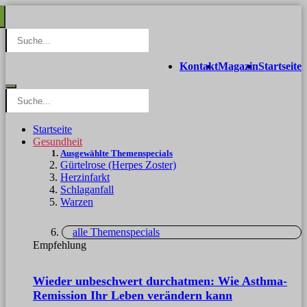
Kontakt
Magazin
Startseite
Startseite
Gesundheit
Ausgewählte Themenspecials
Gürtelrose (Herpes Zoster)
Herzinfarkt
Schlaganfall
Warzen
alle Themenspecials
Empfehlung
Wieder unbeschwert durchatmen: Wie Asthma-
Remission Ihr Leben verändern kann