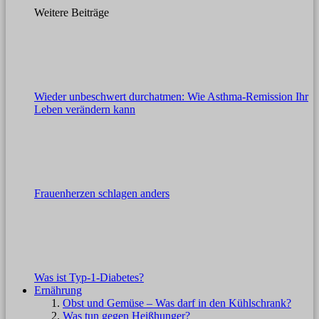
Weitere Beiträge
Wieder unbeschwert durchatmen: Wie Asthma-Remission Ihr
Leben verändern kann
Frauenherzen schlagen anders
Was ist Typ-1-Diabetes?
Ernährung
Obst und Gemüse – Was darf in den Kühlschrank?
Was tun gegen Heißhunger?