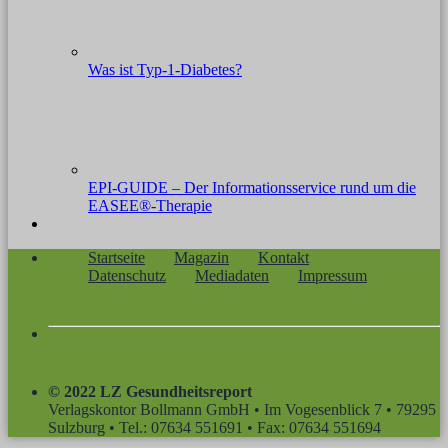
Was ist Typ-1-Diabetes?
EPI-GUIDE – Der Informationsservice rund um die
EASEE®-Therapie
Startseite
Magazin
Kontakt
Datenschutz
Mediadaten
Impressum
© 2022 LZ Gesundheitsreport
Verlagskontor Bollmann GmbH • Im Vogesenblick 7 • 79295
Sulzburg • Tel.: 07634 551691 • Fax: 07634 551694