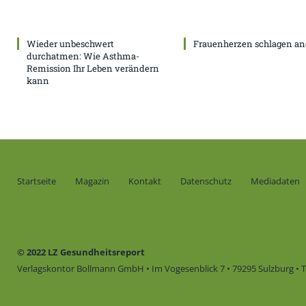
Wieder unbeschwert
Frauenherzen schlagen an
durchatmen: Wie Asthma-
Remission Ihr Leben verändern
kann
Startseite
Magazin
Kontakt
Datenschutz
Mediadaten
© 2022 LZ Gesundheitsreport
Verlagskontor Bollmann GmbH • Im Vogesenblick 7 • 79295 Sulzburg • Te