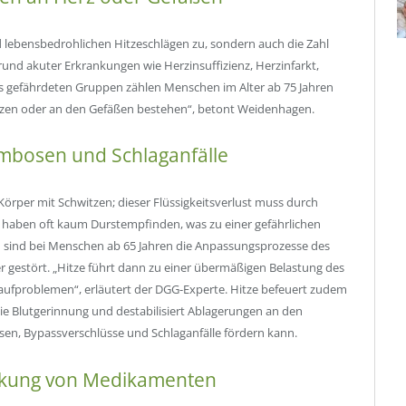
 lebensbedrohlichen Hitzeschlägen zu, sondern auch die Zahl
d akuter Erkrankungen wie Herzinsuffizienz, Herzinfarkt,
rs gefährdeten Gruppen zählen Menschen im Alter ab 75 Jahren
zen oder an den Gefäßen bestehen“, betont Weidenhagen.
rombosen und Schlaganfälle
 Körper mit Schwitzen; dieser Flüssigkeitsverlust muss durch
 haben oft kaum Durstempfinden, was zu einer gefährlichen
sind bei Menschen ab 65 Jahren die Anpassungsprozesse des
gestört. „Hitze führt dann zu einer übermäßigen Belastung des
slaufproblemen“, erläutert der DGG-Experte. Hitze befeuert zudem
die Blutgerinnung und destabilisiert Ablagerungen an den
n, Bypassverschlüsse und Schlaganfälle fördern kann.
irkung von Medikamenten