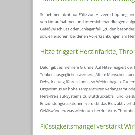
So nehmen nicht nur Fälle von Hitzeerschöpfung und
von Notaufnahmen und Intensivbehandlungen aufgrun
Gefäßverschluss oder Schlaganfall. „Zu den besonde
sowie Personen, bei denen Vorerkrankungen am Her
Hitze triggert Herzinfarkte, Th
Dafür gibt es mehrere Gründe. Auf Hitze reagiert der
Trinken ausgeglichen werden. „Ältere Menschen aber
Dehydrierung führen kann“, so Weidenhagen. Zudem 
Organismus an hohe Temperaturen verlangsamt oder 
Herz-Kreislauf-Systems, zu Blutdruckabfall und Krei
Entzündungsreaktionen, verdickt das Blut, aktiviert 
Gefäßwänden, was wiederum Herzinfarkte, Thrombose
Flüssigkeitsmangel verstärkt W