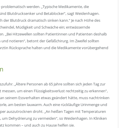
e problematisch werden. „Typische Medikamente, die
ind Blutdrucksenker und Betablocker“, sagt Weidenhagen.
h der Blutdruck dramatisch sinken kann.“ Je nach Höhe des
chwindel, Müdigkeit und Schwäche ein; entwässernde
. „Bei Hitzewellen sollten Patientinnen und Patienten deshalb
 und notieren“, betont der Gefäßchirurg. Im Zweifel sollten
ärztin Rücksprache halten und die Medikamente vorübergehend
an
szufuhr. „Ältere Personen ab 65 Jahre sollten sich jeden Tag zur
t messen, um einen Flüssigkeitsverlust rechtzeitig zu erkennen“,
r an seinem Essverhalten etwas geändert hätte, muss nachtrinken
horle, am besten lauwarm. Auch eine rückläufige Urinmenge und
örper auszutrocknen droht. „An heißen Tagen mit Temperaturen
s, um Dehydrierung zu vermeiden“, so Weidenhagen. In Kliniken
satz kommen – und auch zu Hause helfen sie.