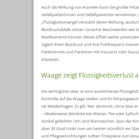
Auch die Wirkung von Arzneien kann bei großer Hitz
Gefäßpatientinnen und Gefäßpatienten einnehmen, s
„Flüssigkeitsmangel verstärkt deren Wirkung, wodurc
Blutdruckabfalls setzen zunächst Beschwerden wie S
Medikamente können diesen Effekt weiter potenzieren
täglich ihren Blutdruck und ihre Pulsfrequenz messen
Patientinnen und Patienten mit Hausarzt oder Haus
anpassen.
Waage zeigt Flüssigkeitsverlust 
Am wichtigsten aber ist eine ausreichende Flüssigkeit
Kontrolle auf die Waage stellen und ihr Körpergewich
rät Weidenhagen. Es gilt: Wer abnimmt, ohne dass e
– idealerweise Getränke wie Wasser, Tee oder Saftsc
dunkel gefärbter Urin sind Warnzeichen, dass der K
über 30 Grad trinkt man am besten stündlich ein Gla
und Pflegeeinrichtungen sollten Trinkpläne zum Ein