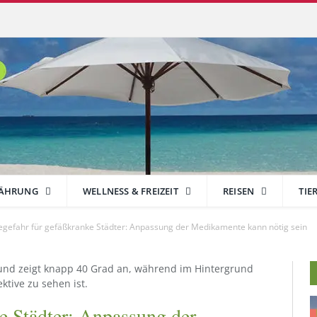
ÄHRUNG
WELLNESS & FREIZEIT
REISEN
TIE
egefahr für gefäßkranke Städter: Anpassung der Medikamente kann nötig sein
ke Städter: Anpassung der