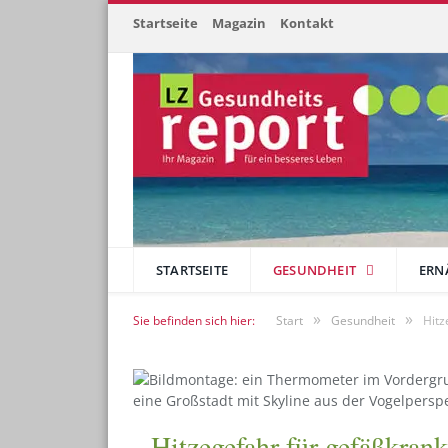
Startseite
Magazin
Kontakt
STARTSEITE
GESUNDHEIT
ERN
»
»
Sie befinden sich hier:
Start
Gesundheit
Hitz
Hitzegefahr für gefäßkran