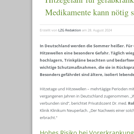
Medikamente kann nötig s
Erstellt von
LZG Redaktion
am
28. August 2024
In Deutschland werden die Sommer heißer. Für 
Hitzewellen eine besondere Gefahr. Täglich wie
hochlagern, Trinkpläne beachten und bedarfswe
wichtige Schutzmaßnahmen, die sie in Rücksprac
Besonders gefährdet sind ältere, isoliert lebend
Hitzetage und Hitzewellen – mehrtägige Perioden mi
vergangenen Jahren in Deutschland zugenommen. „Wir
verbunden sind“, berichtet Privatdozent Dr. med.
Ro
Klinik Klinikum Neuperlach. „Der Nachweis einer solch
erbracht.“
Hohes Risiko bei Vorerkrankun