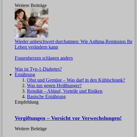
Weitere Beiträge
Wieder unbeschwert durchatmen: Wie Asthma-Remission Ihr
Leben verändern kann
Frauenherzen schlagen anders
Was ist Typ-1-Diabetes?
Ernährung
Obst und Gemüse – Was darf in den Kühlschrank?
Was tun gegen Heißhunger?
Reisdiät – Ablauf, Vorteile und Risiken
Basische Ernährung
Empfehlung
Vergiftungen – Vorsicht vor Verwechslungen!
Weitere Beiträge