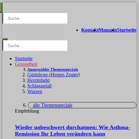
Kontakt
Magazin
Startseite
Startseite
Gesundheit
Ausgewählte Themenspecials
Gürtelrose (Herpes Zoster)
Herzinfarkt
Schlaganfall
Warzen
alle Themenspecials
Empfehlung
Wieder unbeschwert durchatmen: Wie Asthma-
Remission Ihr Leben verändern kann