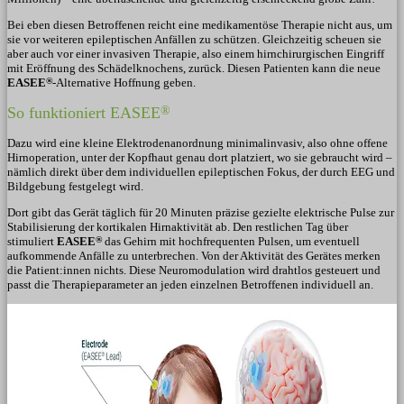
Bei eben diesen Betroffenen reicht eine medikamentöse Therapie nicht aus, um
sie vor weiteren epileptischen Anfällen zu schützen. Gleichzeitig scheuen sie
aber auch vor einer invasiven Therapie, also einem hirnchirurgischen Eingriff
mit Eröffnung des Schädelknochens, zurück. Diesen Patienten kann die neue
EASEE
®
-Alternative Hoffnung geben.
So funktioniert EASEE
®
Dazu wird eine kleine Elektrodenanordnung minimalinvasiv, also ohne offene
Hirnoperation, unter der Kopfhaut genau dort platziert, wo sie gebraucht wird –
nämlich direkt über dem individuellen epileptischen Fokus, der durch EEG und
Bildgebung festgelegt wird.
Dort gibt das Gerät täglich für 20 Minuten präzise gezielte elektrische Pulse zur
Stabilisierung der kortikalen Hirnaktivität ab. Den restlichen Tag über
stimuliert
EASEE
®
das Gehirn mit hochfrequenten Pulsen, um eventuell
aufkommende Anfälle zu unterbrechen. Von der Aktivität des Gerätes merken
die Patient:innen nichts. Diese Neuromodulation wird drahtlos gesteuert und
passt die Therapieparameter an jeden einzelnen Betroffenen individuell an.