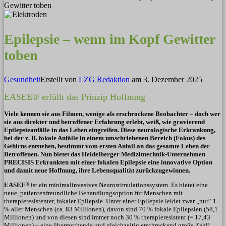
Gewitter toben
Epilepsie – wenn im Kopf Gewitter
toben
Gesundheit
Erstellt von
LZG Redaktion
am
3. Dezember 2025
EASEE® erfüllt das Prinzip Hoffnung
Viele kennen sie aus Filmen, wenige als erschrockene Beobachter – doch wer
sie aus direkter und betroffener Erfahrung erlebt, weiß, wie gravierend
Epilepsieanfälle in das Leben eingreifen. Diese
neurologische Erkrankung,
bei der z. B.
fokale
Anfälle in einem umschriebenen Bereich (Fokus) des
Gehirns entstehen, bestimmt vom ersten Anfall an das gesamte Leben der
Betroffenen. Nun bietet das Heidelberger Medizintechnik-Unternehmen
PRECISIS Erkrankten mit einer fokalen Epilepsie eine innovative Option
und damit neue Hoffnung, ihre Lebensqualität zurückzugewinnen.
EASEE
®
ist ein minimalinvasives Neurostimulationssystem. Es bietet eine
neue, patientenfreundliche Behandlungsoption für Menschen mit
therapieresistenter, fokaler Epilepsie. Unter einer Epilepsie leidet zwar „nur“ 1
% aller Menschen (ca. 83 Millionen), davon sind 70 % fokale Epilepsien (58,1
Millionen) und von diesen sind immer noch 30 % therapieresistent (= 17,43
Millionen) – eine überraschende und gleichzeitig erschreckend große Zahl!