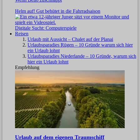
Helm auf! Gut behütet in die Fahrradsaison
Digitale Sucht: Computerspiele
Reisen
Urlaub mit Aussicht – Chalet auf der Planai
Urlaubsparadies Rügen – 10 Gründe warum sich hier
ein Urlaub lohnt
Urlaubsparadies Niederlande – 10 Gründe, warum sich
hier ein Urlaub lohnt
Empfehlung
Urlaub auf dem eigenen Traumschiff