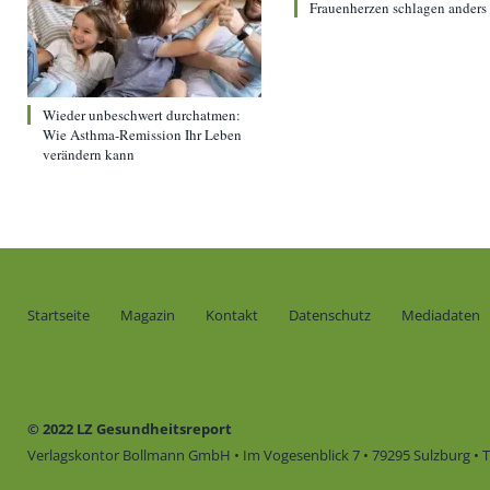
Frauenherzen schlagen anders
Wieder unbeschwert durchatmen:
Wie Asthma-Remission Ihr Leben
verändern kann
Startseite
Magazin
Kontakt
Datenschutz
Mediadaten
© 2022 LZ Gesundheitsreport
Verlagskontor Bollmann GmbH • Im Vogesenblick 7 • 79295 Sulzburg • Te