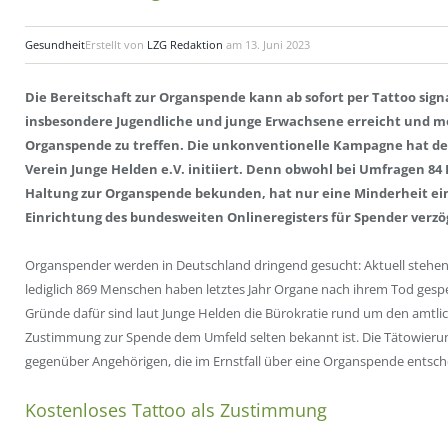
Gesundheit
Erstellt von
LZG Redaktion
am
13. Juni 2023
Die Bereitschaft zur Organspende kann ab sofort per Tattoo signa
insbesondere Jugendliche und junge Erwachsene erreicht und mo
Organspende zu treffen. Die unkonventionelle Kampagne hat d
Verein Junge Helden e.V. initiiert. Denn obwohl bei Umfragen 84 
Haltung zur Organspende bekunden, hat nur eine Minderheit e
Einrichtung des bundesweiten Onlineregisters für Spender verzög
Organspender werden in Deutschland dringend gesucht: Aktuell stehen e
lediglich 869 Menschen haben letztes Jahr Organe nach ihrem Tod gesp
Gründe dafür sind laut Junge Helden die Bürokratie rund um den amtl
Zustimmung zur Spende dem Umfeld selten bekannt ist. Die Tätowierung
gegenüber Angehörigen, die im Ernstfall über eine Organspende entsch
Kostenloses Tattoo als Zustimmung