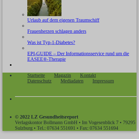
Urlaub auf dem eigenen Traumschiff
Frauenherzen schlagen anders
Was ist Typ-1-Diabetes?
EPI-GUIDE – Der Informationsservice rund um die
EASEE®-Therapie
Startseite
Magazin
Kontakt
Datenschutz
Mediadaten
Impressum
© 2022 LZ Gesundheitsreport
Verlagskontor Bollmann GmbH • Im Vogesenblick 7 • 79295
Sulzburg • Tel.: 07634 551691 • Fax: 07634 551694