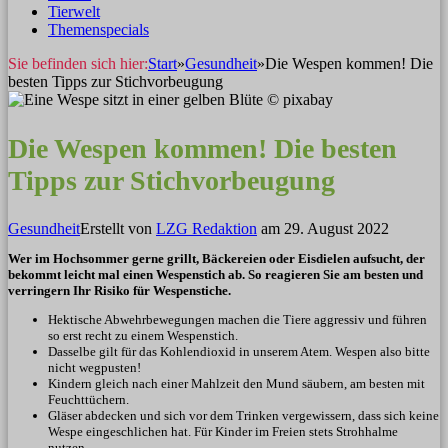
Tierwelt
Themenspecials
Sie befinden sich hier:
Start
»
Gesundheit
»
Die Wespen kommen! Die
besten Tipps zur Stichvorbeugung
Die Wespen kommen! Die besten
Tipps zur Stichvorbeugung
Gesundheit
Erstellt von
LZG Redaktion
am
29. August 2022
Wer im Hochsommer gerne grillt, Bäckereien oder Eisdielen aufsucht, der
bekommt leicht mal einen Wespenstich ab. So reagieren Sie am besten und
verringern Ihr Risiko für Wespenstiche.
Hektische Abwehrbewegungen machen die Tiere aggressiv und führen
so erst recht zu einem Wespenstich.
Dasselbe gilt für das Kohlendioxid in unserem Atem. Wespen also bitte
nicht wegpusten!
Kindern gleich nach einer Mahlzeit den Mund säubern, am besten mit
Feuchttüchern.
Gläser abdecken und sich vor dem Trinken vergewissern, dass sich keine
Wespe eingeschlichen hat. Für Kinder im Freien stets Strohhalme
nutzen.