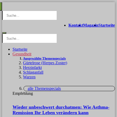
Kontakt
Magazin
Startseite
Startseite
Gesundheit
Ausgewählte Themenspecials
Gürtelrose (Herpes Zoster)
Herzinfarkt
Schlaganfall
Warzen
alle Themenspecials
Empfehlung
Wieder unbeschwert durchatmen: Wie Asthma-
Remission Ihr Leben verändern kann