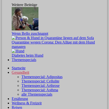
Weitere Beiträge
Wenn Bello zuschnappt
Quarantäne wegen Corona: Den Alltag mit dem Hund
managen
Diabetes beim Hund
Themenspecials
Startseite
Gesundheit
Themenspecial: Adipositas
Themenspecial: Cellulite
Themenspecial: Arthrose
Themenspecial: Asthma
alle Themenspecials
Ernährung
Wellness & Freizeit
Reisen