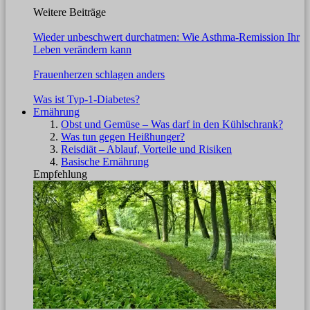
Weitere Beiträge
Wieder unbeschwert durchatmen: Wie Asthma-Remission Ihr
Leben verändern kann
Frauenherzen schlagen anders
Was ist Typ-1-Diabetes?
Ernährung
Obst und Gemüse – Was darf in den Kühlschrank?
Was tun gegen Heißhunger?
Reisdiät – Ablauf, Vorteile und Risiken
Basische Ernährung
Empfehlung