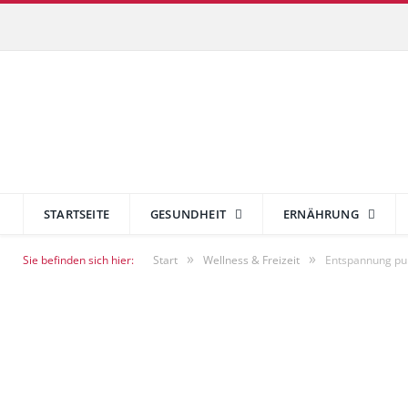
STARTSEITE
GESUNDHEIT
ERNÄHRUNG
»
»
Sie befinden sich hier:
Start
Wellness & Freizeit
Entspannung pur