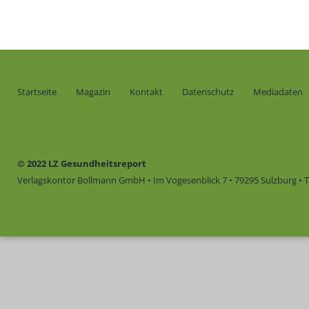
Startseite
Magazin
Kontakt
Datenschutz
Mediadaten
© 2022 LZ Gesundheitsreport
Verlagskontor Bollmann GmbH • Im Vogesenblick 7 • 79295 Sulzburg • Te