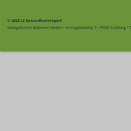
© 2022 LZ Gesundheitsreport
Verlagskontor Bollmann GmbH • Im Vogesenblick 7 • 79295 Sulzburg • Te