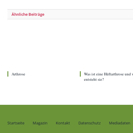
Ähnliche
Beiträge
Arthrose
Was ist eine Hüftarthrose und 
entsteht sie?
Startseite
Magazin
Kontakt
Datenschutz
Mediadaten