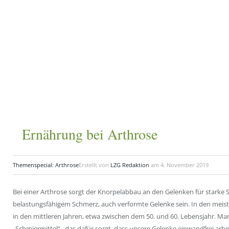
Ernährung bei Arthrose
Themenspecial: Arthrose
Erstellt von
LZG Redaktion
am
4. November 2019
Bei einer Arthrose sorgt der
Knorpelabbau
an den Gelenken für stark
belastungsfähigem
Schmerz, auch verformte Gelenke sein. In den meis
in den mittleren Jahren, etwa zwischen dem 50. und 60. Lebensjahr. M
„Schmiermittel“ , das dafür sorgt, dass unsere Gelenke einwandfrei arbe