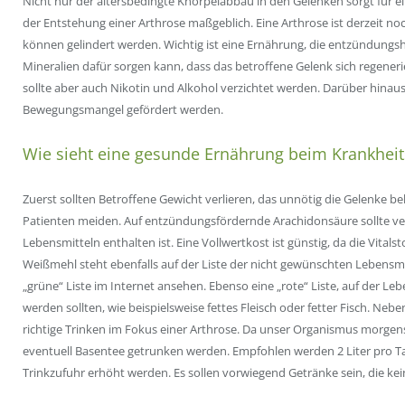
Nicht nur der altersbedingte
Knorpelabbau
in den Gelenken sorgt für ei
der Entstehung einer Arthrose maßgeblich. Eine Arthrose ist derzeit n
können gelindert werden. Wichtig ist eine Ernährung, die entzündun
Mineralien dafür sorgen kann, dass das betroffene Gelenk sich regener
sollte aber auch Nikotin und Alkohol verzichtet werden. Darüber hinau
Bewegungsmangel gefördert werden.
Wie sieht eine gesunde Ernährung beim Krankheit
Zuerst sollten Betroffene Gewicht verlieren, das unnötig die Gelenke be
Patienten meiden. Auf
entzündungsfördernde
Arachidonsäure
sollte ve
Lebensmitteln enthalten ist. Eine
Vollwertkost
ist günstig, da die Vital
Weißmehl
steht ebenfalls auf der Liste der nicht gewünschten Lebensm
„grüne“ Liste im Internet ansehen. Ebenso eine „rote“ Liste, auf der Le
werden sollten, wie beispielsweise fettes Fleisch oder fetter Fisch. Neb
richtige Trinken im Fokus einer Arthrose. Da unser Organismus morgens
eventuell
Basentee
getrunken werden. Empfohlen werden 2 Liter pro T
Trinkzufuhr
erhöht werden. Es sollen vorwiegend Getränke sein, die ke