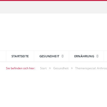
STARTSEITE
GESUNDHEIT
ERNÄHRUNG
»
»
Sie befinden sich hier:
Start
Gesundheit
Themenspecial: Arthro