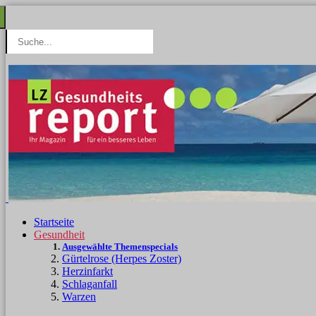
Startseite
Gesundheit
Ausgewählte Themenspecials
Gürtelrose (Herpes Zoster)
Herzinfarkt
Schlaganfall
Warzen