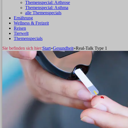
Themenspecial: Arthrose
Themenspecial: Asthma
alle Themenspecials
Ernährung
Wellness & Freizeit
Reisen
Tierwelt
Themenspecials
Sie befinden sich hier:
Start
»
Gesundheit
»
Real-Talk Type 1