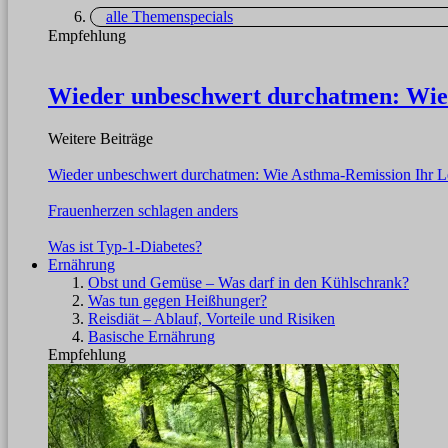
alle Themenspecials
Empfehlung
Wieder unbeschwert durchatmen: Wie
Weitere Beiträge
Wieder unbeschwert durchatmen: Wie Asthma-Remission Ihr L
Frauenherzen schlagen anders
Was ist Typ-1-Diabetes?
Ernährung
Obst und Gemüse – Was darf in den Kühlschrank?
Was tun gegen Heißhunger?
Reisdiät – Ablauf, Vorteile und Risiken
Basische Ernährung
Empfehlung