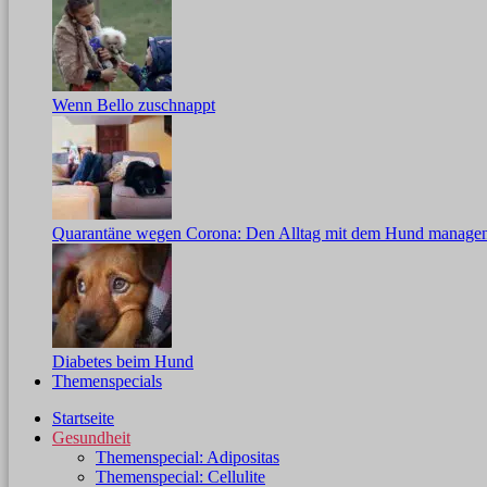
Wenn Bello zuschnappt
Quarantäne wegen Corona: Den Alltag mit dem Hund manage
Diabetes beim Hund
Themenspecials
Startseite
Gesundheit
Themenspecial: Adipositas
Themenspecial: Cellulite