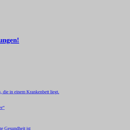
lungen!
er“
ge Gesundheit ist