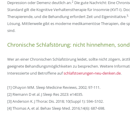
2
Depression oder Demenz deutlich an.
Die gute Nachricht: Eine Chronis
Standard gilt die Kognitive Verhaltenstherapie für Insomnie (KVT-I). Doch 
3,
Therapierende, und die Behandlung erfordert Zeit und Eigeninitiative.
Lösung. Mittlerweile gibt es moderne medikamentöse Therapien, die sp
sind.
Chronische Schlafstörung: nicht hinnehmen, son
Wer an einer Chronischen Schlafstörung leidet, sollte nicht zögern, ärz
geeignete Behandlungsmöglichkeiten zu besprechen. Weitere Informati
Interessierte und Betroffene auf
schlafstoerungen-neu-denken.de
.
[1] Ohayon MM. Sleep Medicine Reviews, 2002; 97-111.
[2] Riemann D et al. J Sleep Res 2023: e14035.
[3] Anderson K. J Thorac Dis. 2018; 10(Suppl 1): S94–S102.
[4] Thomas A, et al. Behav Sleep Med. 2016;14(6): 687-698.