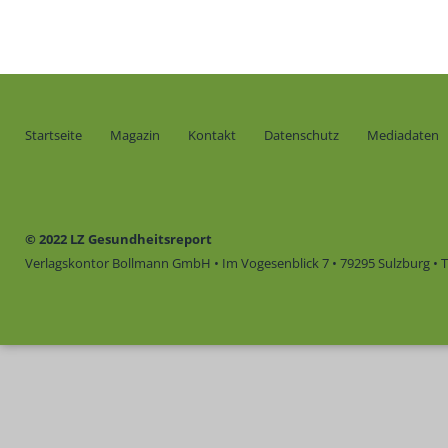
Startseite
Magazin
Kontakt
Datenschutz
Mediadaten
© 2022 LZ Gesundheitsreport
Verlagskontor Bollmann GmbH • Im Vogesenblick 7 • 79295 Sulzburg • Te