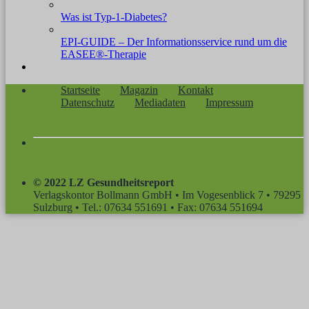
Was ist Typ-1-Diabetes?
EPI-GUIDE – Der Informationsservice rund um die
EASEE®-Therapie
Startseite
Magazin
Kontakt
Datenschutz
Mediadaten
Impressum
© 2022 LZ Gesundheitsreport
Verlagskontor Bollmann GmbH • Im Vogesenblick 7 • 79295
Sulzburg • Tel.: 07634 551691 • Fax: 07634 551694