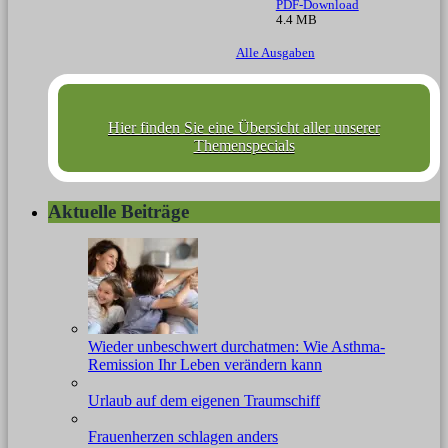
PDF-Download
4.4 MB
Alle Ausgaben
Hier finden Sie eine Übersicht aller unserer
Themenspecials
Aktuelle Beiträge
Wieder unbeschwert durchatmen: Wie Asthma-
Remission Ihr Leben verändern kann
Urlaub auf dem eigenen Traumschiff
Frauenherzen schlagen anders