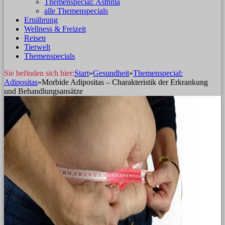
Themenspecial: Asthma
alle Themenspecials
Ernährung
Wellness & Freizeit
Reisen
Tierwelt
Themenspecials
Sie befinden sich hier:
Start
»
Gesundheit
»
Themenspecial:
Adipositas
»
Morbide Adipositas – Charakteristik der Erkrankung
und Behandlungsansätze