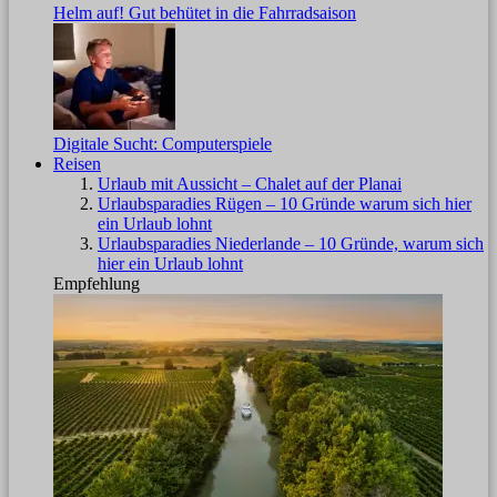
Helm auf! Gut behütet in die Fahrradsaison
Digitale Sucht: Computerspiele
Reisen
Urlaub mit Aussicht – Chalet auf der Planai
Urlaubsparadies Rügen – 10 Gründe warum sich hier
ein Urlaub lohnt
Urlaubsparadies Niederlande – 10 Gründe, warum sich
hier ein Urlaub lohnt
Empfehlung