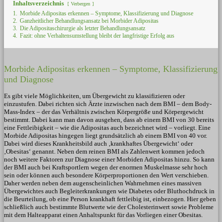
Inhaltsverzeichnis
Verbergen
1.
Morbide Adipositas erkennen – Symptome, Klassifizierung und Diagnose
2.
Ganzheitlicher Behandlungsansatz bei Morbider Adipositas
3.
Die Adipositaschirurgie als letzter Behandlungsansatz
4.
Fazit: ohne Verhaltensumstellung bleibt der langfristige Erfolg aus
Morbide Adipositas erkennen – Symptome, Klassifizierung
und Diagnose
Es gibt viele Möglichkeiten, um Übergewicht zu klassifizieren oder
einzustufen. Dabei richten sich Ärzte inzwischen nach dem BMI – dem Body-
Mass-Index – der das Verhältnis zwischen Körpergröße und Körpergewicht
bestimmt. Dabei kann man davon ausgehen, dass ab einem BMI von 30 bereits
eine Fettleibigkeit – wie die Adipositas auch bezeichnet wird – vorliegt. Eine
Morbide Adipositas hingegen liegt grundsätzlich ab einem BMI von 40 vor.
Dabei wird dieses Krankheitsbild auch ‚krankhaftes Übergewicht‘ oder
‚Obesitas‘ genannt. Neben dem reinen BMI als Zahlenwert kommen jedoch
noch weitere Faktoren zur Diagnose einer Morbiden Adipositas hinzu. So kann
der BMI auch bei Kraftsportlern wegen der enormen Muskelmasse sehr hoch
sein oder können auch besondere Körperproportionen den Wert verschieben.
Daher werden neben dem augenscheinlichen Wahrnehmen eines massiven
Übergewichtes auch Begleiterkrankungen wie Diabetes oder Bluthochdruck in
die Beurteilung, ob eine Person krankhaft fettleibig ist, einbezogen. Hier geben
schließlich auch bestimmte Blutwerte wie der Cholesterinwert sowie Probleme
mit dem Halteapparat einen Anhaltspunkt für das Vorliegen einer Obesitas.