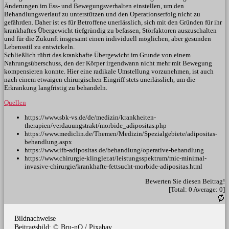
Änderungen im Ess- und Bewegungsverhalten einstellen, um den
Behandlungsverlauf zu unterstützen und den Operationserfolg nicht zu
gefährden. Daher ist es für Betroffene unerlässlich, sich mit den Gründen für ihr
krankhaftes Übergewicht tiefgründig zu befassen, Störfaktoren auszuschalten
und für die Zukunft insgesamt einen individuell möglichen, aber gesunden
Lebensstil zu entwickeln.
Schließlich rührt das krankhafte Übergewicht im Grunde von einem
Nahrungsüberschuss, den der Körper irgendwann nicht mehr mit Bewegung
kompensieren konnte. Hier eine radikale Umstellung vorzunehmen, ist auch
nach einem etwaigen chirurgischen Eingriff stets unerlässlich, um die
Erkrankung langfristig zu behandeln.
Quellen
https://www.sbk-vs.de/de/medizin/krankheiten-
therapien/verdauungstrakt/morbide_adipositas.php
https://www.mediclin.de/Themen/Medizin/Spezialgebiete/adipositas-
behandlung.aspx
https://www.ifb-adipositas.de/behandlung/operative-behandlung
https://www.chirurgie-klingler.at/leistungsspektrum/mic-minimal-
invasive-chirurgie/krankhafte-fettsucht-morbide-adipositas.html
Bewerten Sie diesen Beitrag!
[Total:
0
Average:
0
]
Bildnachweise
Beitragsbild: © Bru-nO / Pixabay