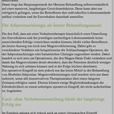
absolvieren.
Damit liegt das Hauptaugenmerk der Obesitas Behandlung selbstverständlich
auf einer massiven, langfristigen Gewichtsreduktion. Diese kann aber nur
erfolgreich gelingen, wenn die Betroffenen ihre individuellen Lebensumstände
radikal verändern und ihr Essverhalten dauerhaft umstellen.
Die Adipositaschirurgie als letzter Behandlungsansatz
Für den Fall, dass mit einer Verhaltenstherapie hinsichtlich einer Umstellung
des Essverhaltens und der jeweiligen nachteiligen Lebensumstände keine
ausreichenden Erfolge verzeichnet werden können, bleibt vielen Betroffenen
als letzter Ausweg nur noch eine Magenverkleinerung. Dabei gibt es
verschiedene Verfahren wie beispielsweise die Schlauchmagen-Operation, die
der Adipositaschirurgie oder bariatrischen Chirurgie zugeordnet werden. Dabei
handelt es sich stets um Operationen, die den Magen-Darm-Trakt verändern und
damit das Magenvolumen derart absenken, dass die Patienten deutlich weniger
Nahrung zu sich nehmen können und in der Folge leichter abnehmen.
Ein operativer Eingriff ist stets jedoch nur das letzte Mittel in der Behandlung
von Morbider Adipositas. Magenverkleinerungen sind insofern stets nur dann
indiziert, wenn alle konservativen Therapieansätze über einen längeren
Zeitraum erfolglos waren. Ebenso können einige Begleiterkrankungen die
Erforderlichkeit zu einem sofortigen operativen Eingriff, der nicht aufschiebbar
ist, begründen.
Fazit: ohne Verhaltensumstellung bleibt der langfristige
Erfolg aus
Im Ergebnis müssen sich jedoch auch an einen chirurgischen Eingriff