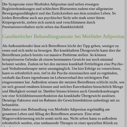
Die Symptome einer Morbiden Adipositas sind neben etwaigen
Begleiterkrankungen und schlechten Blutwerten zudem eine allgemeine
Bewegungsunfähigkeit und das Zurückziehen aus dem sozialen Leben. So
leiden Betroffene auch aus psychischer Sicht sehr stark unter ihrem
Körpergewicht, ziehen sich zurück und verschlimmern durch
Frustrationsverhalten nicht selten das Krankheitsbild.
Ganzheitlicher Behandlungsansatz bei Morbider Adipositas
Als Außenstehender lässt sich Betroffenen leicht der Tipp geben, weniger zu
essen und sich mehr zu bewegen. Bei krankhaftem Übergewicht kann dies die
Betroffenen jedoch bereits vor massive Probleme stellen. So können
beispielsweise Gelenke ab einem bestimmten Gewicht nur noch minimal
belastet werden. Zudem ist bei den meisten krankhaft Fettleibigen eine Psycho-
und Verhaltenstherapie meist unumgänglich. Um hier Erfolge zu verzeichnen,
kann es erforderlich sein, tief in die Psyche einzutauchen und zu ergründen,
weshalb das Essen irgendwann im Lebensverlauf den wichtigsten Part
eingenommen hat. Außerdem wissen die meisten Betroffenen schlicht nicht, wie
sie sich gesund ernähren können und welches Essverhalten hinsichtlich Menge
und Häufigkeit normal ist. Darüber hinaus können auch Grunderkrankungen
wie eine Schilddrüsenunterfunktion das krankhafte Übergewicht auslösen.
Derartige Faktoren sind im Rahmen der Gewichtsreduktion unbedingt mit zu
behandeln.
Daher muss eine Behandlung von Morbider Adipositas regelmäßig am
gesamten Leben und Alltag der Betroffenen ansetzen. Eine reine
Magenverkleinerung reicht somit nicht aus. Nicht selten kann es außerdem
erforderlich werden, eine umfassende Therapie in einer speziellen Klinik zu