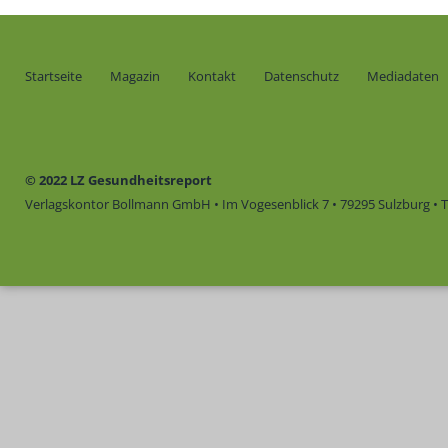
Startseite
Magazin
Kontakt
Datenschutz
Mediadaten
© 2022 LZ Gesundheitsreport
Verlagskontor Bollmann GmbH • Im Vogesenblick 7 • 79295 Sulzburg • Te