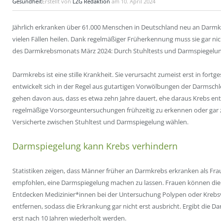
Gesundheit
Erstellt von
LZG Redaktion
am
10. April 2024
Jährlich erkranken über 61.000 Menschen in Deutschland neu an Darmkreb
vielen Fällen heilen. Dank regelmäßiger Früherkennung muss sie gar ni
des Darmkrebsmonats März 2024: Durch Stuhltests und Darmspiegelu
Darmkrebs ist eine stille Krankheit. Sie verursacht zumeist erst in f
entwickelt sich in der Regel aus gutartigen Vorwölbungen der Darmsc
gehen davon aus, dass es etwa zehn Jahre dauert, ehe daraus Krebs ent
regelmäßige Vorsorgeuntersuchungen frühzeitig zu erkennen oder gar
Versicherte zwischen Stuhltest und Darmspiegelung wählen.
Darmspiegelung kann Krebs verhindern
Statistiken zeigen, dass Männer früher an Darmkrebs erkranken als Fr
empfohlen, eine Darmspiegelung machen zu lassen. Frauen können die 
Entdecken Medizinier*innen bei der Untersuchung Polypen oder Krebsvo
entfernen, sodass die Erkrankung gar nicht erst ausbricht. Ergibt die Da
erst nach 10 Jahren wiederholt werden.