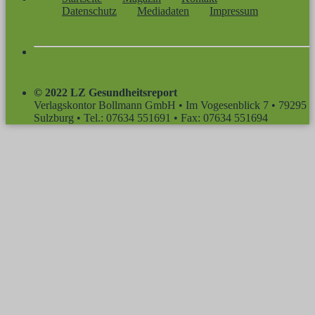
Datenschutz
Mediadaten
Impressum
© 2022 LZ Gesundheitsreport
Verlagskontor Bollmann GmbH • Im Vogesenblick 7 • 79295
Sulzburg • Tel.: 07634 551691 • Fax: 07634 551694