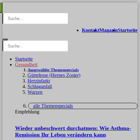
Kontakt
Magazin
Startseite
Startseite
Gesundheit
Ausgewählte Themenspecials
Gürtelrose (Herpes Zoster)
Herzinfarkt
Schlaganfall
Warzen
alle Themenspecials
Empfehlung
Wieder unbeschwert durchatmen: Wie Asthma-
Remission Ihr Leben verändern kann