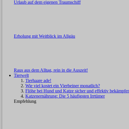
Urlaub auf dem eigenen Traumschiff
Erholung mit Weitblick im Allgäu
Raus aus dem Alltag, rein in die Auszeit!
Tierwelt
Tierhaare ade!
Wie viel kostet ein Vierbeiner monatlich?
Flöhe bei Hund und Katze sicher und effektiv bekämpfe
Katzenernährung: Die 5 häufigsten Irrtümer
Empfehlung