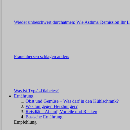
Wieder unbeschwert durchatmen: Wie Asthma-Remission Ihr L
Frauenherzen schlagen anders
Was ist Typ-1-Diabetes?
Ernährung
Obst und Gemüse – Was darf in den Kühlschrank?
Was tun gegen Heißhunger?
Reisdiät – Ablauf, Vorteile und Risiken
Basische Ernährung
Empfehlung