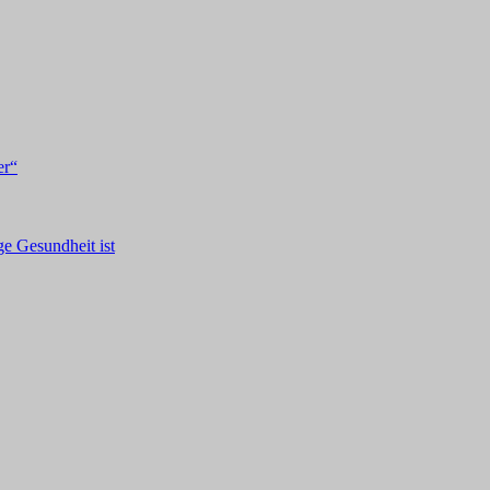
er“
ge Gesundheit ist