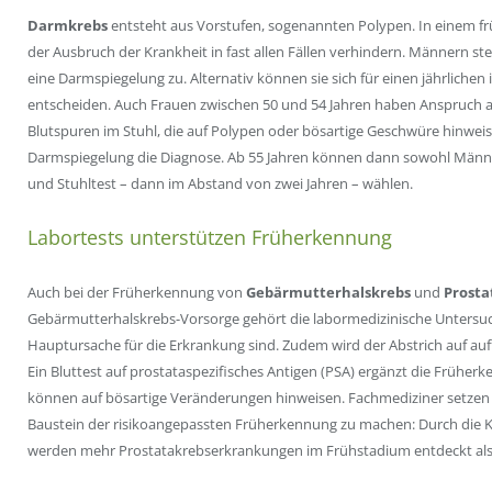
Darmkrebs
entsteht aus Vorstufen, sogenannten Polypen. In einem frü
der Ausbruch der Krankheit in fast allen Fällen verhindern. Männern ste
eine Darmspiegelung zu. Alternativ können sie sich für einen jährliche
entscheiden. Auch Frauen zwischen 50 und 54 Jahren haben Anspruch auf
Blutspuren im Stuhl, die auf Polypen oder bösartige Geschwüre hinweisen
Darmspiegelung die Diagnose. Ab 55 Jahren können dann sowohl Männ
und Stuhltest – dann im Abstand von zwei Jahren – wählen.
Labortests unterstützen Früherkennung
Auch bei der Früherkennung von
Gebärmutterhalskrebs
und
Prosta
Gebärmutterhalskrebs-Vorsorge gehört die labormedizinische Untersuc
Hauptursache für die Erkrankung sind. Zudem wird der Abstrich auf auff
Ein Bluttest auf prostataspezifisches Antigen (PSA) ergänzt die Frühe
können auf bösartige Veränderungen hinweisen. Fachmediziner setzen s
Baustein der risikoangepassten Früherkennung zu machen: Durch die
werden mehr Prostatakrebserkrankungen im Frühstadium entdeckt als 