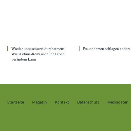
Wieder unbeschwert durchatmen:
Frauenherzen schlagen anders
Wie Asthma-Remission Ihr Leben
verändern kann
Startseite
Magazin
Kontakt
Datenschutz
Mediadaten