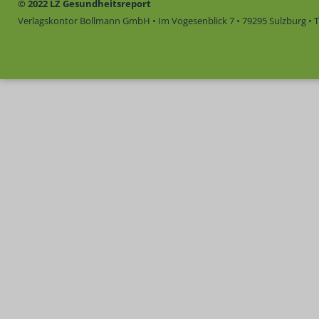
© 2022 LZ Gesundheitsreport
Verlagskontor Bollmann GmbH • Im Vogesenblick 7 • 79295 Sulzburg • Te