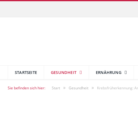
STARTSEITE
GESUNDHEIT
ERNÄHRUNG
»
»
Sie befinden sich hier:
Start
Gesundheit
Krebsfrüherkennung: A