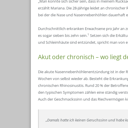
„Man konnte sich sicher sein, dass in meinem Ruck
erzählt Mariana. Die 28-Jährige leidet an chronische
bei der die Nase und Nasennebenhöhlen dauerhaft e
Durchschnittlich erkranken Erwachsene pro Jahr an z
1
es sogar sieben bis zehn sein.
Setzen sich die Erkäl
und Schleimhäute sind entzündet, spricht man von ei
Akut oder chronisch – wo liegt 
Die akute Nasennebenhöhlenentzündung ist in der Reg
Wochen von selbst wieder ab. Besteht die Erkrankung 
chronischen Rhinosinusitis. Rund 20 % der Betroffen
den typischen Symptomen zählen eine ständig verst
Auch der Geschmackssinn und das Riechvermögen könn
„Damals hatte ich keinen Geruchssinn und habe 