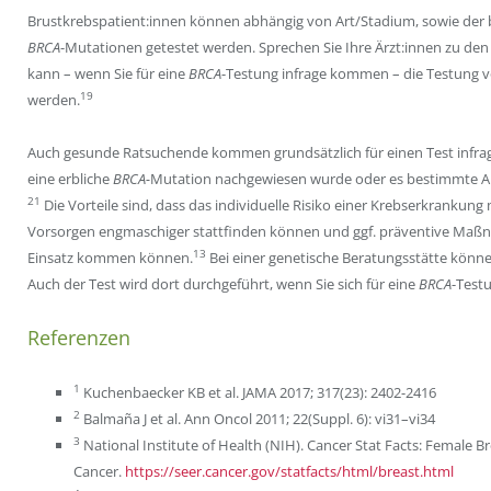
Brustkrebspatient:innen können abhängig von Art/Stadium, sowie der b
BRCA
-Mutationen getestet werden. Sprechen Sie Ihre Ärzt:innen zu de
kann – wenn Sie für eine
BRCA
-Testung infrage kommen – die Testung v
19
werden.
Auch gesunde Ratsuchende kommen grundsätzlich für einen Test infrage
eine erbliche
BRCA-
Mutation nachgewiesen wurde oder es bestimmte Auf
21
Die Vorteile sind, dass das individuelle Risiko einer Krebserkrankung
Vorsorgen engmaschiger stattfinden können und ggf. präventive Ma
13
Einsatz kommen können.
Bei einer genetische Beratungsstätte könne
Auch der Test wird dort durchgeführt, wenn Sie sich für eine
BRCA
-Test
Referenzen
1
Kuchenbaecker KB et al. JAMA 2017; 317(23): 2402-2416
2
Balmaña J et al. Ann Oncol 2011; 22(Suppl. 6): vi31–vi34
3
National Institute of Health (NIH). Cancer Stat Facts: Female B
Cancer.
https://seer.cancer.gov/statfacts/html/breast.html