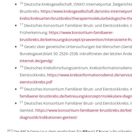
16
Deutsche Krebsgesellschaft. ONKO Internetportal. Zielgericht
Brustkrebs.
https://www.krebsgesellschaft.de/onko-internetport
krebs/krebsarten/brustkrebs/therapie/molekularbiologische-th
17
Deutsches Konsortium Familiärer Brust- und Eierstockkrebs. I
Früherkennung.
https://www.konsortium-familiaerer-
brustkrebs.de/betreuungskonzept/praevention/intensivierte-f
18
Gesetz über genetische Untersuchungen bei Menschen (Gendia
Bundesgesetzblatt 50: 2529–2538. Inkrafttreten der letzten Ände
internet.de/gendg/
19
Deutsches Krebsforschungszentrum. Krebsinformationsdienst.
Eierstockkrebs.
https://www.krebsinformationsdienst.de/service/i
eierstockkrebs.pdf
20
Deutsches Konsortium Familiärer Brust- und Eierstockkrebs
familiaerer-brustkrebs.de/betreuungskonzept/molekulare-dia
21
Deutsches Konsortium Familiärer Brust- und Eierstockkrebs. I
Gentest.
https://www.konsortium-familiaerer-brustkrebs.de/be
diagnostik/indikationen-gentest/
[A1]
Die
BRCA
-Gene (aus dem englischen für
BR
east
CA
ncer = Brustkrebs