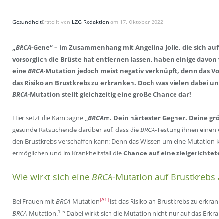
Gesundheit
Erstellt von
LZG Redaktion
am
17. Oktober 2022
„
BRCA
-Gene“ – im Zusammenhang mit Angelina Jolie, die sich au
vorsorglich die Brüste hat entfernen lassen, haben einige davon
eine
BRCA
-Mutation jedoch meist negativ verknüpft, denn das Vo
das Risiko an Brustkrebs zu erkranken. Doch was vielen dabei unk
BRCA
-Mutation stellt gleichzeitig eine große Chance dar!
Hier setzt die Kampagne
„
BRCA
m. Dein härtester Gegner. Deine gr
gesunde Ratsuchende darüber auf, dass die
BRCA
-Testung ihnen einen
den Brustkrebs verschaffen kann: Denn das Wissen um eine Mutation 
ermöglichen und im Krankheitsfall die
Chance auf eine zielgerichtet
Wie wirkt sich eine
BRCA
-Mutation auf Brustkrebs
[A1]
Bei Frauen mit
BRCA
-Mutation
ist das Risiko an Brustkrebs zu erkra
1-5
BRCA-
Mutation.
Dabei wirkt sich die Mutation nicht nur auf das Erkr