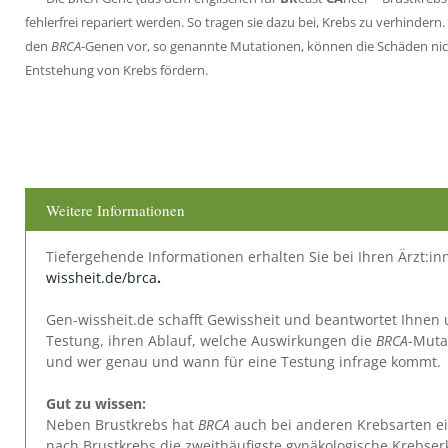
fehlerfrei repariert werden. So tragen sie dazu bei, Krebs zu verhinder
den
BRCA
-Genen vor, so genannte Mutationen, können die Schäden nich
Entstehung von Krebs fördern.
Weitere Informationen
Tiefergehende Informationen erhalten Sie bei Ihren Ärzt:i
wissheit.de/brca
.
Gen-wissheit.de schafft Gewissheit und beantwortet Ihnen 
Testung, ihren Ablauf, welche Auswirkungen die
BRCA
-Muta
und wer genau und wann für eine Testung infrage kommt.
Gut zu wissen:
Neben Brustkrebs hat
BRCA
auch bei anderen Krebsarten ein
nach Brustkrebs die zweithäufigste gynäkologische Krebser