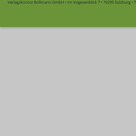
Verlagskontor Bollmann GmbH • Im Vogesenblick 7 • 79295 Sulzburg • Te