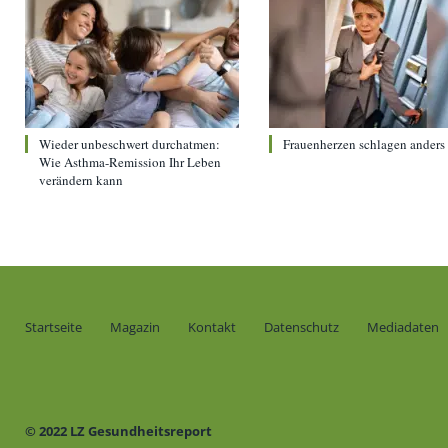
Wieder unbeschwert durchatmen:
Frauenherzen schlagen anders
Wie Asthma-Remission Ihr Leben
verändern kann
Startseite
Magazin
Kontakt
Datenschutz
Mediadaten
© 2022 LZ Gesundheitsreport