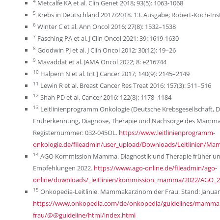
4
Metcalfe KA et al. Clin Genet 2018; 93(5): 1063-1068
5
Krebs in Deutschland 2017/2018. 13. Ausgabe; Robert-Koch-Insti
6
Winter C et al. Ann Oncol 2016; 27(8): 1532–1538
7
Fasching PA et al. J Clin Oncol 2021; 39: 1619-1630
8
Goodwin PJ et al. J Clin Oncol 2012; 30(12): 19–26
9
Mavaddat et al. JAMA Oncol 2022; 8: e216744
10
Halpern N et al. Int J Cancer 2017; 140(9): 2145–2149
11
Lewin R et al. Breast Cancer Res Treat 2016; 157(3): 511–516
12
Shah PD et al. Cancer 2016; 122(8): 1178–1184
13
Leitlinienprogramm Onkologie (Deutsche Krebsgesellschaft, De
Früherkennung, Diagnose, Therapie und Nachsorge des Mammak
Registernummer: 032-045OL.
https://www.leitlinienprogramm-
onkologie.de/fileadmin/user_upload/Downloads/Leitlinien/M
14
AGO Kommission Mamma. Diagnostik und Therapie früher un
Empfehlungen 2022.
https://www.ago-online.de/fileadmin/ago-
online/downloads/_leitlinien/kommission_mamma/2022/AGO_2
15
Onkopedia-Leitlinie. Mammakarzinom der Frau. Stand: Januar 2
https://www.onkopedia.com/de/onkopedia/guidelines/mamma
frau/@@guideline/html/index.html