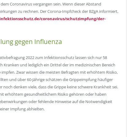
it dem Coronavirus vergangen sein. Wenn dieser Abstand
wirkungen zu rechnen. Der Corona-Impfcheck der BZgA informiert,
nfektionsschutz.de/coronavirus/schutzimpfung/der-
lung gegen Influenza
ivbefragung 2022 zum Infektionsschutz lassen sich nur 58
h Kranken und lediglich ein Drittel der im medizinischen Bereich
e impfen. Zwar wissen die meisten Befragten mit erhöhtem Risiko,
sollten und über 60-Jährige schätzen die Grippeimpfung häufiger
r noch denken viele, dass die Grippe keine schwere Krankheit sei.
e mit erhöhtem gesundheitlichem Risiko gehören oder haben
Nebenwirkungen oder fehlende Hinweise auf die Notwendigkeit
einer Impfung abhielten.