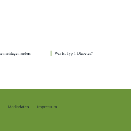
zen schlagen anders
Was ist Typ-1-Diabetes?
Mediadaten
Impressum