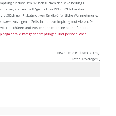
mpfung hinzuweisen, Wissenslücken der Bevölkerung zu
ubauen, starten die BZgA und das RKI im Oktober ihre
großflächigen Plakatmotiven für die öffentliche Wahrnehmung.
n sowie Anzeigen in Zeitschriften zur Impfung motivieren. Die
owie Broschüren und Poster können online abgerufen oder
op.bzga.de/alle-kategorien/impfungen-und-persoenlicher-
Bewerten Sie diesen Beitrag!
[Total:
0
Average:
0
]
Twitter
Facebo
Pintere
Email